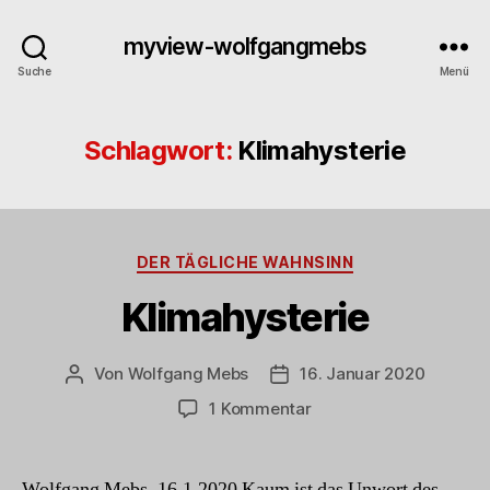
myview-wolfgangmebs
Suche
Menü
Schlagwort:
Klimahysterie
Kategorien
DER TÄGLICHE WAHNSINN
Klimahysterie
Von
Wolfgang Mebs
16. Januar 2020
Beitragsautor
Beitragsdatum
zu
1 Kommentar
Klimahysterie
Wolfgang Mebs, 16.1.2020 Kaum ist das Unwort des