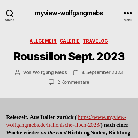
myview-wolfgangmebs
Suche
Menü
Kategorien
ALLGEMEIN
GALERIE
TRAVELOG
Roussillon Sept. 2023
Von
Wolfgang Mebs
8. September 2023
Beitragsautor
Beitragsdatum
zu
2 Kommentare
Roussillon
Sept.
2023
Reisezeit. Aus Italien zurück (
https://www.myview-
wolfgangmebs.de/italienische-alpen-2023/
)
nach einer
Woche wieder
on the road
Richtung Süden, Richtung