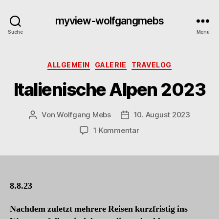
myview-wolfgangmebs
Suche
Menü
Kategorien
ALLGEMEIN
GALERIE
TRAVELOG
Italienische Alpen 2023
Von
Wolfgang Mebs
10. August 2023
Beitragsautor
Beitragsdatum
zu
1 Kommentar
Italienische
Alpen
2023
8.8.23
Nachdem zuletzt mehrere Reisen kurzfristig ins