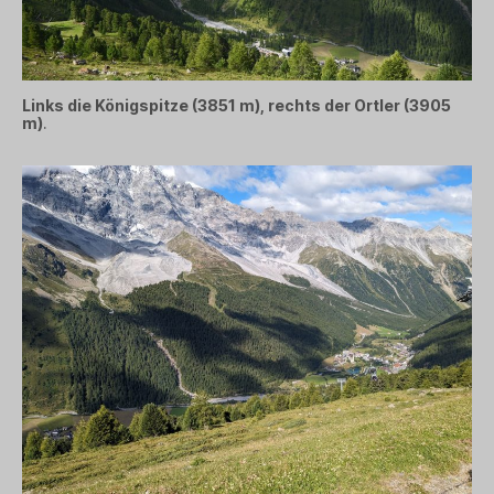
Links die
Königspitze (3851 m), rechts der Ortler (3905
m)
.