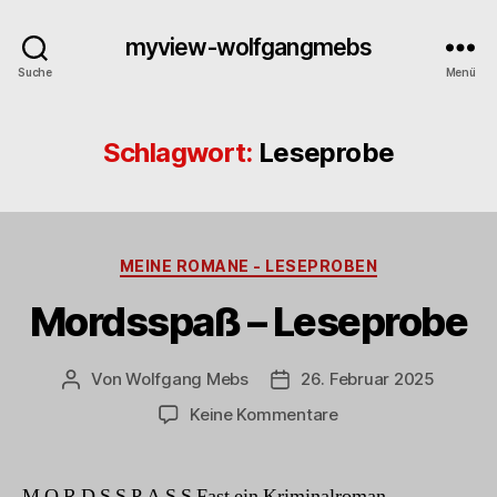
myview-wolfgangmebs
Suche
Menü
Schlagwort:
Leseprobe
Kategorien
MEINE ROMANE - LESEPROBEN
Mordsspaß – Leseprobe
Von
Wolfgang Mebs
26. Februar 2025
Beitragsautor
Beitragsdatum
zu
Keine Kommentare
Mordsspaß
–
Leseprobe
M O R D S S P A S S Fast ein Kriminalroman