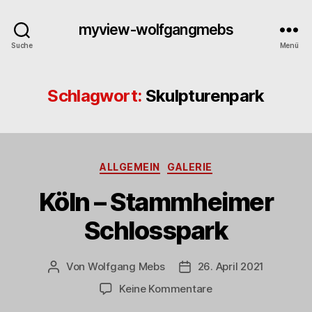
myview-wolfgangmebs
Suche
Menü
Schlagwort:
Skulpturenpark
Kategorien
ALLGEMEIN
GALERIE
Köln – Stammheimer
Schlosspark
Von
Wolfgang Mebs
26. April 2021
Beitragsautor
Beitragsdatum
zu
Keine Kommentare
Köln