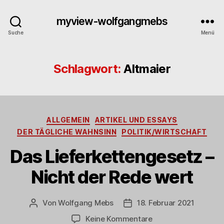
myview-wolfgangmebs
Suche
Menü
Schlagwort:
Altmaier
Kategorien
ALLGEMEIN
ARTIKEL UND ESSAYS
DER TÄGLICHE WAHNSINN
POLITIK/WIRTSCHAFT
Das Lieferkettengesetz –
Nicht der Rede wert
Von
Wolfgang Mebs
18. Februar 2021
Beitragsautor
Beitragsdatum
zu
Keine Kommentare