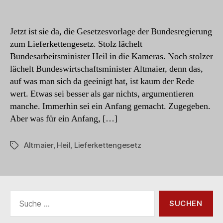
Das
Lieferkettengesetz
–
Jetzt ist sie da, die Gesetzesvorlage der Bundesregierung
Nicht
zum Lieferkettengesetz. Stolz lächelt
der
Bundesarbeitsminister Heil in die Kameras. Noch stolzer
Rede
lächelt Bundeswirtschaftsminister Altmaier, denn das,
wert
auf was man sich da geeinigt hat, ist kaum der Rede
wert. Etwas sei besser als gar nichts, argumentieren
manche. Immerhin sei ein Anfang gemacht. Zugegeben.
Aber was für ein Anfang, […]
Altmaier
,
Heil
,
Lieferkettengesetz
Schlagwörter
Suche
nach: