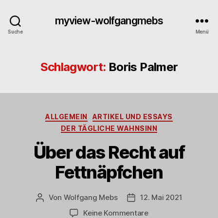
myview-wolfgangmebs
Suche
Menü
Schlagwort:
Boris Palmer
Kategorien
ALLGEMEIN
ARTIKEL UND ESSAYS
DER TÄGLICHE WAHNSINN
Über das Recht auf
Fettnäpfchen
Von
Wolfgang Mebs
12. Mai 2021
Beitragsautor
Beitragsdatum
zu
Keine Kommentare