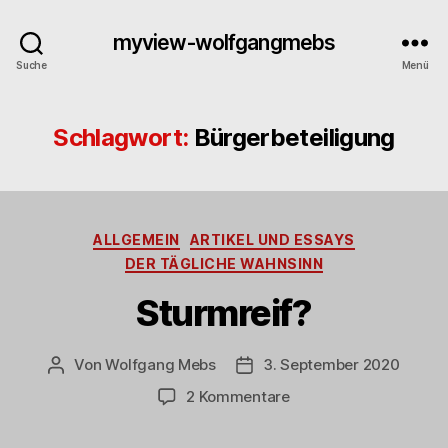
myview-wolfgangmebs
Suche
Menü
Schlagwort:
Bürgerbeteiligung
Kategorien
ALLGEMEIN
ARTIKEL UND ESSAYS
DER TÄGLICHE WAHNSINN
Sturmreif?
Von
Wolfgang Mebs
3. September 2020
Beitragsautor
Beitragsdatum
zu
2 Kommentare
Sturmreif?