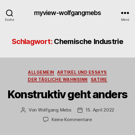
myview-wolfgangmebs
Suche
Menü
Schlagwort:
Chemische Industrie
Kategorien
ALLGEMEIN
ARTIKEL UND ESSAYS
DER TÄGLICHE WAHNSINN
SATIRE
Konstruktiv geht anders
Von
Wolfgang Mebs
15. April 2022
Beitragsautor
Beitragsdatum
zu
Keine Kommentare
Konstruktiv
geht