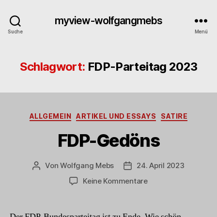
myview-wolfgangmebs
Suche
Menü
Schlagwort:
FDP-Parteitag 2023
Kategorien
ALLGEMEIN
ARTIKEL UND ESSAYS
SATIRE
FDP-Gedöns
Von
Wolfgang Mebs
24. April 2023
Beitragsautor
Beitragsdatum
zu
Keine Kommentare
FDP-
Gedöns
Der FDP-Bundesparteitag ist zu Ende. Wie schön.