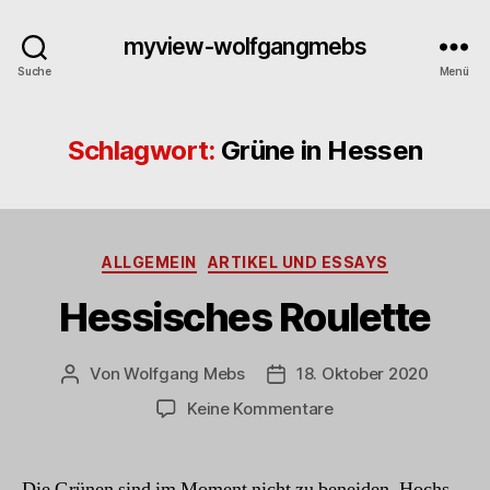
myview-wolfgangmebs
Suche
Menü
Schlagwort:
Grüne in Hessen
Kategorien
ALLGEMEIN
ARTIKEL UND ESSAYS
Hessisches Roulette
Von
Wolfgang Mebs
18. Oktober 2020
Beitragsautor
Beitragsdatum
zu
Keine Kommentare
Hessisches
Roulette
Die Grünen sind im Moment nicht zu beneiden. Hochs