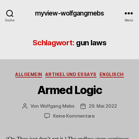
myview-wolfgangmebs
Suche
Menü
Schlagwort:
gun laws
Kategorien
ALLGEMEIN
ARTIKEL UND ESSAYS
ENGLISCH
Armed Logic
Von
Wolfgang Mebs
29. Mai 2022
Beitragsautor
Beitragsdatum
zu
Keine Kommentare
Armed
Logic
(Or: They just don’t get it.) The endless story continues.