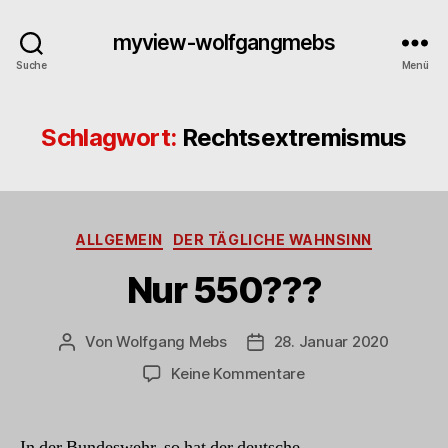
myview-wolfgangmebs
Suche
Menü
Schlagwort:
Rechtsextremismus
Kategorien
ALLGEMEIN
DER TÄGLICHE WAHNSINN
Nur 550???
Von
Wolfgang Mebs
28. Januar 2020
Beitragsautor
Beitragsdatum
zu
Keine Kommentare
Nur
550???
In der Bundeswehr, so hat der deutsche