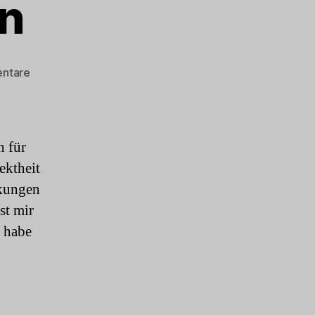
en
zu
ntare
Tierisch
daneben
n für
ektheit
rkungen
st mir
 habe