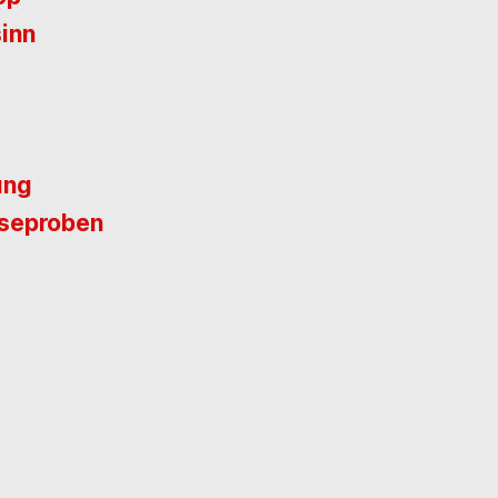
inn
ung
eseproben