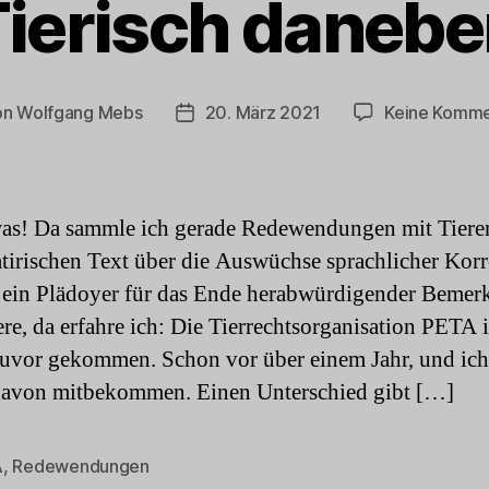
ierisch daneb
on
Wolfgang Mebs
20. März 2021
Keine Komme
ragsautor
Beitragsdatum
as! Da sammle ich gerade Redewendungen mit Tiere
atirischen Text über die Auswüchse sprachlicher Korr
 ein Plädoyer für das Ende herabwürdigender Beme
ere, da erfahre ich: Die Tierrechtsorganisation PETA i
zuvor gekommen. Schon vor über einem Jahr, und ich
davon mitbekommen. Einen Unterschied gibt […]
A
,
Redewendungen
rter