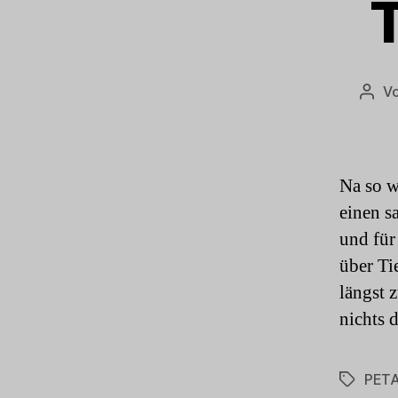
T
V
Beit
Na so w
einen s
und für
über Ti
längst 
nichts 
PET
Schlagwö