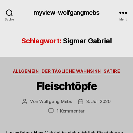
myview-wolfgangmebs
Suche
Menü
Schlagwort:
Sigmar Gabriel
Kategorien
ALLGEMEIN
DER TÄGLICHE WAHNSINN
SATIRE
Fleischtöpfe
Von
Wolfgang Mebs
3. Juli 2020
Beitragsautor
Beitragsdatum
zu
1 Kommentar
Fleischtöpfe
Unser feiner Herr Gabriel ist sich wirklich für nichts zu