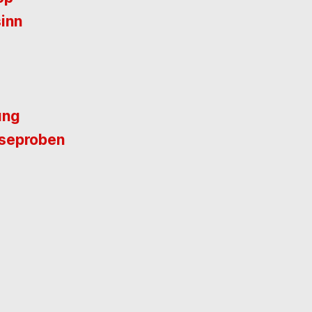
inn
ung
eseproben