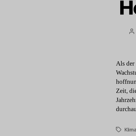
H
B
Als der
Wachstu
hoffnun
Zeit, d
Jahrzeh
durchau
Klim
Schlagwö