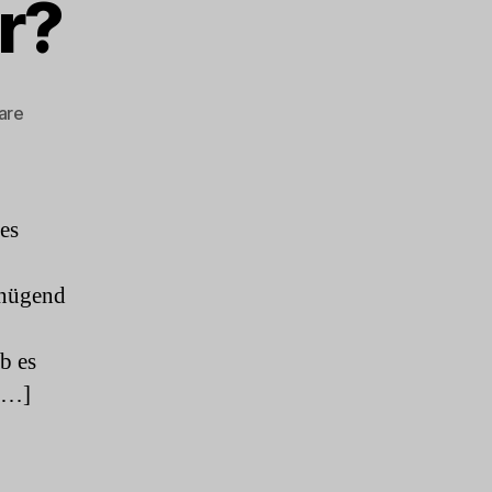
r?
zu
are
Hoffnung?
Woher?
es
enügend
b es
 […]