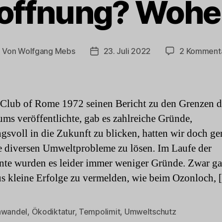
offnung? Wohe
Von
Wolfgang Mebs
23. Juli 2022
2 Komment
eitragsautor
Beitragsdatum
 Club of Rome 1972 seinen Bericht zu den Grenzen d
ms veröffentlichte, gab es zahlreiche Gründe,
gsvoll in die Zukunft zu blicken, hatten wir doch g
ie diversen Umweltprobleme zu lösen. Im Laufe der
nte wurden es leider immer weniger Gründe. Zwar ga
s kleine Erfolge zu vermelden, wie beim Ozonloch,
awandel
,
Ökodiktatur
,
Tempolimit
,
Umweltschutz
rter