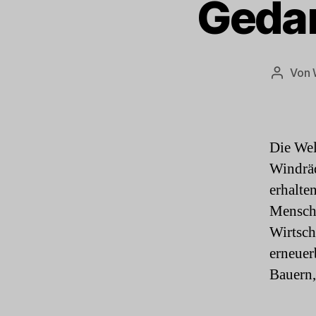
Gedan
Von
Beitrag
Die Wel
Windräd
erhalte
Mensche
Wirtsch
erneuer
Bauern,