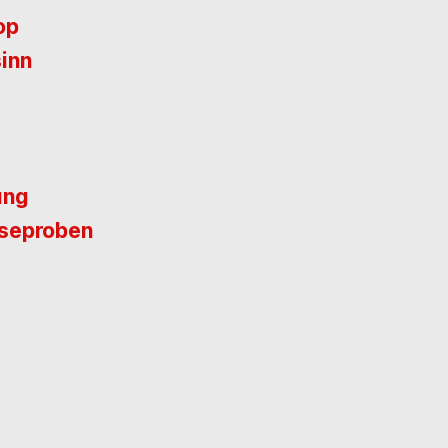
op
inn
ung
eseproben