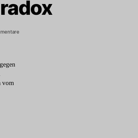
aradox
zu
mmentare
Gedankensplitter:
Paradox
 gegen
u
um vom