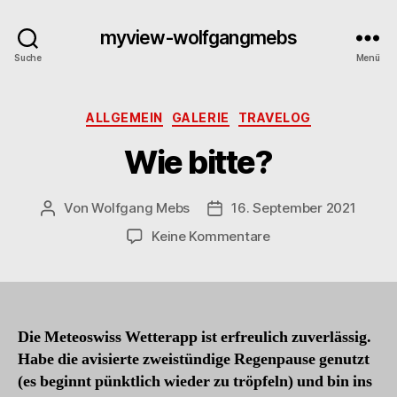
myview-wolfgangmebs
Suche
Menü
Kategorien
ALLGEMEIN
GALERIE
TRAVELOG
Wie bitte?
Von
Wolfgang Mebs
16. September 2021
Beitragsautor
Beitragsdatum
zu
Keine Kommentare
Wie
bitte?
Die Meteoswiss Wetterapp ist erfreulich zuverlässig.
Habe die avisierte zweistündige Regenpause genutzt
(es beginnt pünktlich wieder zu tröpfeln) und bin ins