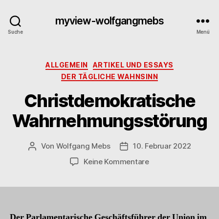
myview-wolfgangmebs
Suche
Menü
Kategorien
ALLGEMEIN
ARTIKEL UND ESSAYS
DER TÄGLICHE WAHNSINN
Christdemokratische
Wahrnehmungsstörung
Von
Wolfgang Mebs
10. Februar 2022
Beitragsautor
Beitragsdatum
zu
Keine Kommentare
Christdemokratisch
Wahrnehmungsstör
D
er Parlamentarische Geschäftsführer der Union im