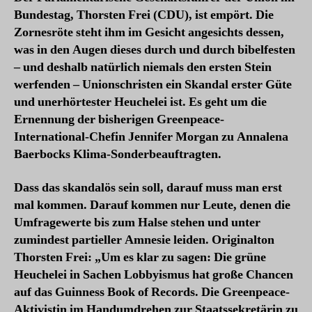
Bundestag, Thorsten Frei (CDU), ist empört. Die
Zornesröte steht ihm im Gesicht angesichts dessen,
was in den Augen dieses durch und durch bibelfesten
– und deshalb natürlich niemals den ersten Stein
werfenden – Unionschristen ein Skandal erster Güte
und unerhörtester Heuchelei ist. Es geht um die
Ernennung der bisherigen Greenpeace-
International-Chefin Jennifer Morgan zu Annalena
Baerbocks Klima-Sonderbeauftragten.
Dass das skandalös sein soll, darauf muss man erst
mal kommen. Darauf kommen nur Leute, denen die
Umfragewerte bis zum Halse stehen und unter
zumindest partieller Amnesie leiden. Originalton
Thorsten Frei: „Um es klar zu sagen: Die grüne
Heuchelei in Sachen Lobbyismus hat große Chancen
auf das Guinness Book of Records. Die Greenpeace-
Aktivistin im Handumdrehen zur Staatssekretärin zu