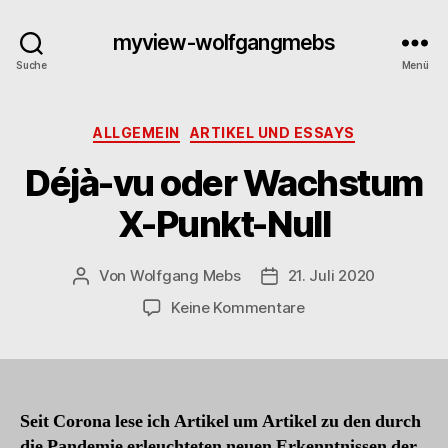
myview-wolfgangmebs
Suche
Menü
Kategorien
ALLGEMEIN
ARTIKEL UND ESSAYS
Déjà-vu oder Wachstum
X-Punkt-Null
Von
Wolfgang Mebs
21. Juli 2020
Beitragsautor
Beitragsdatum
zu
Keine Kommentare
Déjà-
vu
oder
Wachstum
X-
Seit Corona lese ich Artikel um Artikel zu den durch
Punkt-
die Pandemie erleuchteten neuen Erkenntnissen der