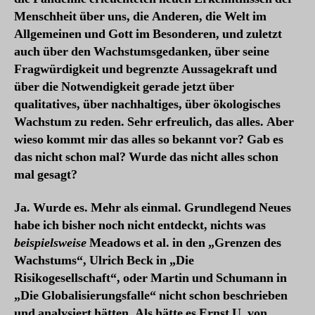
Null
Menschheit über uns, die Anderen, die Welt im
Allgemeinen und Gott im Besonderen, und zuletzt
auch über den Wachstumsgedanken, über seine
Fragwürdigkeit und begrenzte Aussagekraft und
über die Notwendigkeit gerade jetzt über
qualitatives, über nachhaltiges, über ökologisches
Wachstum zu reden. Sehr erfreulich, das alles. Aber
wieso kommt mir das alles so bekannt vor? Gab es
das nicht schon mal? Wurde das nicht alles schon
mal gesagt?
Ja. Wurde es. Mehr als einmal. Grundlegend Neues
habe ich bisher noch nicht entdeckt, nichts was
beispielsweise
Meadows et al. in den „Grenzen des
Wachstums“, Ulrich Beck in „Die
Risikogesellschaft“, oder Martin und Schumann in
„Die Globalisierungsfalle“ nicht schon beschrieben
und analysiert hätten. Als hätte es Ernst U. von