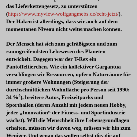
das Lieferkettengesetz, zu unterstützen
(
https://www.myview-wolfgangmebs.de/echt-jetzt/
).
Der Haken ist allerdings, dass wir auch auf dem
momentanen Niveau nicht weitermachen können.
Der Mensch hat sich zum gefräßigsten und zum
raumgreifendsten Lebewesen des Planeten
entwickelt. Dagegen war der T-Rex ein
Pantoffeltierchen. Wie ein kollektiver Gargantua
verschlingen wir Ressourcen, opfern Naturräume für
immer größere Wohnungen (Steigerung der
durchschnittlichen Wohnfläche pro Person seit 1990:
4
34 %
), breitere Autos, Freizeitparks und
Sporthallen (deren Anzahl mit jedem neuen Hobby,
jeder „Innovation“ der Fitness- und Sportindustrie
wächst). Will die Menschheit ihre Lebensgrundlagen
erhalten, müssen wir davon weg, müssen wir hin zum
Weniger. Und genau das wollen selbst die, die auf