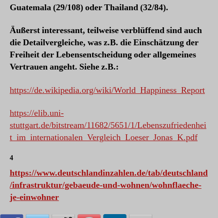
Guatemala (29/108) oder Thailand (32/84).
Äußerst interessant, teilweise verblüffend sind auch
die Detailvergleiche, was z.B. die Einschätzung der
Freiheit der Lebensentscheidung oder allgemeines
Vertrauen angeht. Siehe z.B.:
https://de.wikipedia.org/wiki/World_Happiness_Report
https://elib.uni-
stuttgart.de/bitstream/11682/5651/1/Lebenszufriedenhei
t_im_internationalen_Vergleich_Loeser_Jonas_K.pdf
4
https://www.deutschlandinzahlen.de/tab/deutschland
/infrastruktur/gebaeude-und-wohnen/wohnflaeche-
je-einwohner