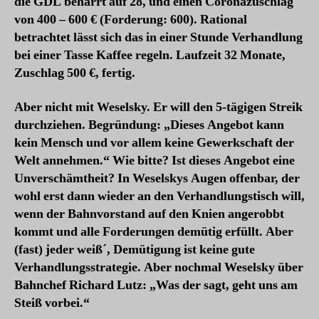
die GDL beharrt auf 28, und einen Coronazuschlag
von 400 – 600 € (Forderung: 600). Rational
betrachtet lässt sich das in einer Stunde Verhandlung
bei einer Tasse Kaffee regeln. Laufzeit 32 Monate,
Zuschlag 500 €, fertig.
Aber nicht mit Weselsky. Er will den 5-tägigen Streik
durchziehen. Begründung: „Dieses Angebot kann
kein Mensch und vor allem keine Gewerkschaft der
Welt annehmen.“ Wie bitte? Ist dieses Angebot eine
Unverschämtheit? In Weselskys Augen offenbar, der
wohl erst dann wieder an den Verhandlungstisch will,
wenn der Bahnvorstand auf den Knien angerobbt
kommt und alle Forderungen demütig erfüllt. Aber
(fast) jeder weiß´, Demütigung ist keine gute
Verhandlungsstrategie. Aber nochmal Weselsky über
Bahnchef Richard Lutz: „Was der sagt, geht uns am
Steiß vorbei.“