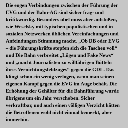
Die engen Verbindungen zwischen der Führung der
EVG und der Bahn-AG sind sicher frag- und
kritikwürdig. Besonders übel muss aber aufstoßen,
wie Weselsky mit typischen populistischen und in
sozialen Netzwerken üblichen Vereinfachungen und
Anfeindungen Stimmung macht. „Ob DB oder EVG
– die Führungskräfte stopfen sich die Taschen voll“
und Die Bahn verbreitet „Lügen und Fake News“
und „macht Journalisten zu willfährigen Bütteln
ihres Vernichtungsfeldzuges“ gegen die GDL. Das
klingt schon ein wenig verlogen, wenn man seinen
eigenen Kampf gegen die EVG im Auge behält. Die
Erhöhung der Gehälter für die Bahnführung wurde
übrigens um ein Jahr verschoben. Sicher
verkraftbar, und auch einen völligen Verzicht hätten
die Betroffenen wohl nicht einmal bemerkt, aber
immerhin.