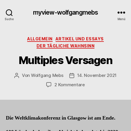
myview-wolfgangmebs
Suche
Menü
Kategorien
ALLGEMEIN
ARTIKEL UND ESSAYS
DER TÄGLICHE WAHNSINN
Multiples Versagen
Von
Wolfgang Mebs
14. November 2021
Beitragsautor
Beitragsdatum
zu
2 Kommentare
Multiples
Versagen
Die Weltklimakonferenz in Glasgow ist am Ende.