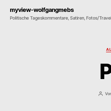
myview-wolfgangmebs
Politische Tageskommentare, Satiren, Fotos/Trave
A
P
Vo
Beitr