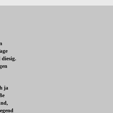
n
Tage
diesig.
gen
h ja
ße
and,
Gegend