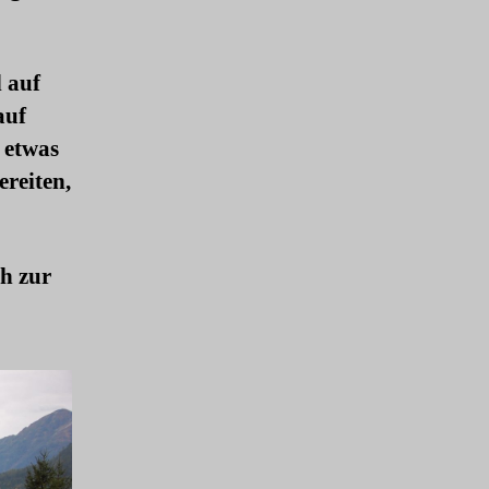
d auf
auf
 etwas
ereiten,
ch zur