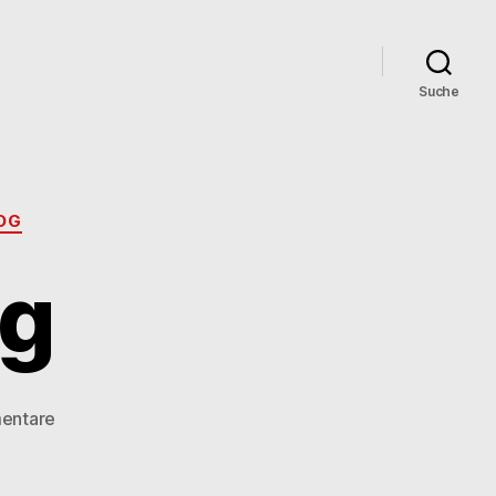
Suche
OG
ng
zu
entare
Planänderung