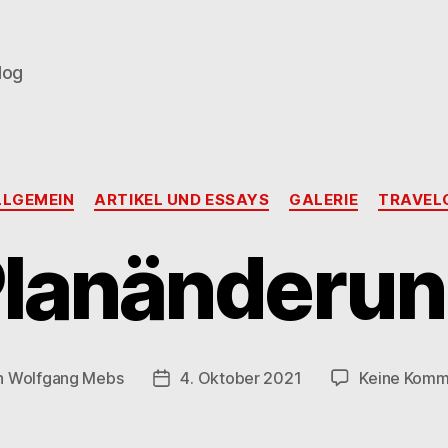
log
Kategorien
LLGEMEIN
ARTIKEL UND ESSAYS
GALERIE
TRAVEL
lanänderu
n
Wolfgang Mebs
4. Oktober 2021
Keine Komm
agsautor
Beitragsdatum