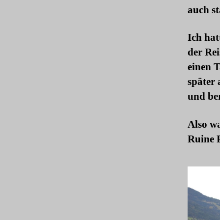
auch s
Ich hat
der Re
einen 
später 
und be
Also wa
Ruine 