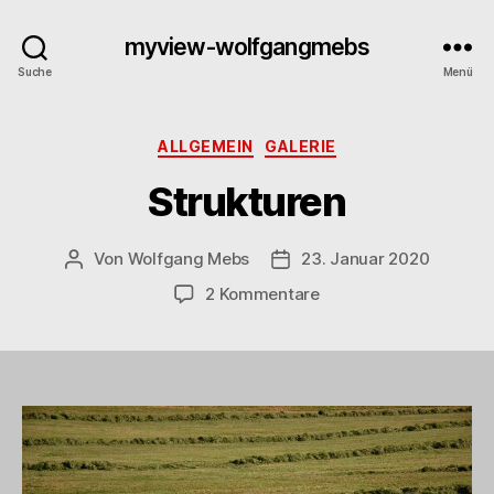
myview-wolfgangmebs
Suche
Menü
Kategorien
ALLGEMEIN
GALERIE
Strukturen
Von
Wolfgang Mebs
23. Januar 2020
Beitragsautor
Beitragsdatum
zu
2 Kommentare
Strukturen