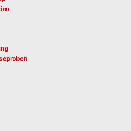
inn
ung
eseproben