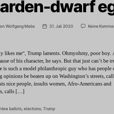
arden-dwarf e
Von
Wolfgang Mebs
31. Juli 2020
Keine Komme
tragsautor
Beitragsdatum
y likes me“, Trump laments. Ohmyohmy, poor boy.
ause of his character, he says. But that just can’t be tr
he is such a model philanthropic guy who has people 
ng opinions be beaten up on Washington’s streets, call
sts nice people, insults women, Afro-Americans and
s, calls […]
ntee ballots
,
elections
,
Trump
rter