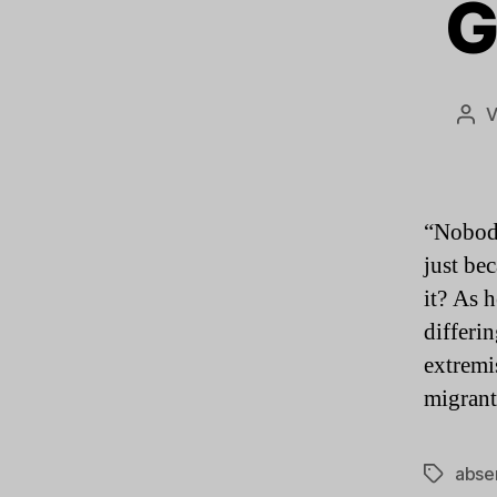
G
Bei
“Nobod
just bec
it? As 
differi
extremi
migrant
abse
Schlagwö