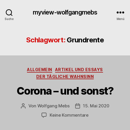
myview-wolfgangmebs
Suche
Menü
Schlagwort:
Grundrente
Kategorien
ALLGEMEIN
ARTIKEL UND ESSAYS
DER TÄGLICHE WAHNSINN
Corona – und sonst?
Von
Wolfgang Mebs
15. Mai 2020
Beitragsautor
Beitragsdatum
zu
Keine Kommentare
Corona
–