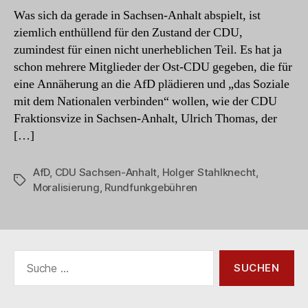
lästig
Was sich da gerade in Sachsen-Anhalt abspielt, ist
wird
ziemlich enthüllend für den Zustand der CDU,
zumindest für einen nicht unerheblichen Teil. Es hat ja
schon mehrere Mitglieder der Ost-CDU gegeben, die für
eine Annäherung an die AfD plädieren und „das Soziale
mit dem Nationalen verbinden“ wollen, wie der CDU
Fraktionsvize in Sachsen-Anhalt, Ulrich Thomas, der
[…]
AfD
,
CDU Sachsen-Anhalt
,
Holger Stahlknecht
,
Schlagwörter
Moralisierung
,
Rundfunkgebühren
Suche
nach: