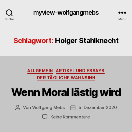
myview-wolfgangmebs
Suche
Menü
Schlagwort:
Holger Stahlknecht
Kategorien
ALLGEMEIN
ARTIKEL UND ESSAYS
DER TÄGLICHE WAHNSINN
Wenn Moral lästig wird
Von
Wolfgang Mebs
5. Dezember 2020
Beitragsautor
Beitragsdatum
zu
Keine Kommentare
Wenn
Moral