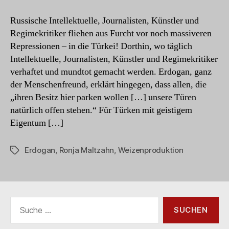
Neues
aus
Russische Intellektuelle, Journalisten, Künstler und
Absurdistan
Regimekritiker fliehen aus Furcht vor noch massiveren
Repressionen – in die Türkei! Dorthin, wo täglich
Intellektuelle, Journalisten, Künstler und Regimekritiker
verhaftet und mundtot gemacht werden. Erdogan, ganz
der Menschenfreund, erklärt hingegen, dass allen, die
„ihren Besitz hier parken wollen […] unsere Türen
natürlich offen stehen.“ Für Türken mit geistigem
Eigentum […]
Erdogan
,
Ronja Maltzahn
,
Weizenproduktion
Schlagwörter
Suche
nach: