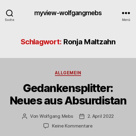
myview-wolfgangmebs
Suche
Menü
Schlagwort:
Ronja Maltzahn
Kategorien
ALLGEMEIN
Gedankensplitter:
Neues aus Absurdistan
Von
Wolfgang Mebs
2. April 2022
Beitragsautor
Beitragsdatum
zu
Keine Kommentare
Gedankensplitter: