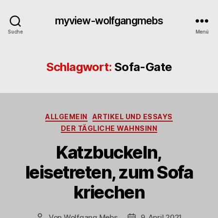
myview-wolfgangmebs
Suche
Menü
Schlagwort:
Sofa-Gate
Kategorien
ALLGEMEIN
ARTIKEL UND ESSAYS
DER TÄGLICHE WAHNSINN
Katzbuckeln,
leisetreten, zum Sofa
kriechen
Von
Wolfgang Mebs
9. April 2021
Beitragsautor
Beitragsdatum