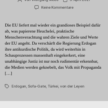
zu
Keine Kommentare
Katzbuckeln,
leisetreten,
zum
Die EU liefert mal wieder ein grandioses Beispiel dafür
Sofa
ab, was papierene Heuchelei, praktische
kriechen
Menschenverachtung und die wahren Ziele und Werte
der EU angeht. Da verschärft die Regierung Erdogan
ihre antikurdische Politik, da wird weiterhin in
Schauprozessen massenhaft eingekerkert, eine
unabhängige Justiz ist nur noch rudimentär erkennbar,
die Medien werden geknebelt, das Volk mit Propaganda
[…]
Erdogan
,
Sofa-Gate
,
Türkei
,
von der Leyen
Schlagwörter