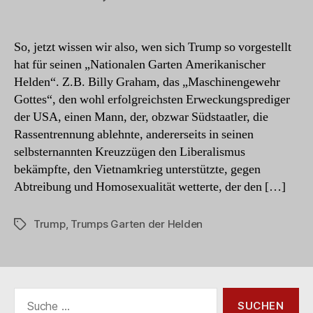
Heldengarten
oder
Gartenzwerge?
So, jetzt wissen wir also, wen sich Trump so vorgestellt
hat für seinen „Nationalen Garten Amerikanischer
Helden“. Z.B. Billy Graham, das „Maschinengewehr
Gottes“, den wohl erfolgreichsten Erweckungsprediger
der USA, einen Mann, der, obzwar Südstaatler, die
Rassentrennung ablehnte, andererseits in seinen
selbsternannten Kreuzzügen den Liberalismus
bekämpfte, den Vietnamkrieg unterstützte, gegen
Abtreibung und Homosexualität wetterte, der den […]
Trump
,
Trumps Garten der Helden
Schlagwörter
Suche
nach: