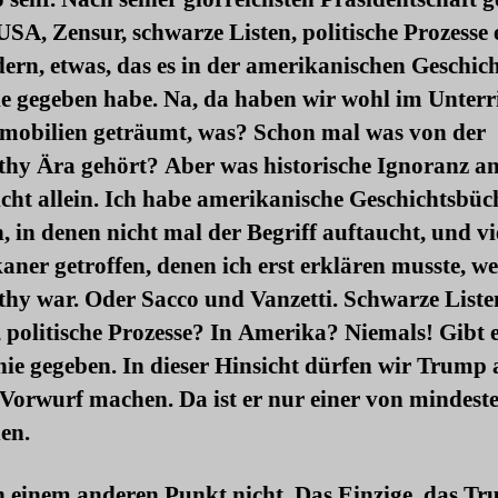
USA, Zensur, schwarze Listen, politische Prozesse e
ern, etwas, das es in der amerikanischen Geschic
e gegeben habe. Na, da haben wir wohl im Unterr
mobilien geträumt, was? Schon mal was von der
hy Ära gehört? Aber was historische Ignoranz a
nicht allein. Ich habe amerikanische Geschichtsbüc
, in denen nicht mal der Begriff auftaucht, und vi
ner getroffen, denen ich erst erklären musste, we
hy war. Oder Sacco und Vanzetti. Schwarze Liste
 politische Prozesse? In Amerika? Niemals! Gibt e
nie gegeben. In dieser Hinsicht dürfen wir Trump 
Vorwurf machen. Da ist er nur einer von mindest
en.
n einem anderen Punkt nicht. Das Einzige, das T