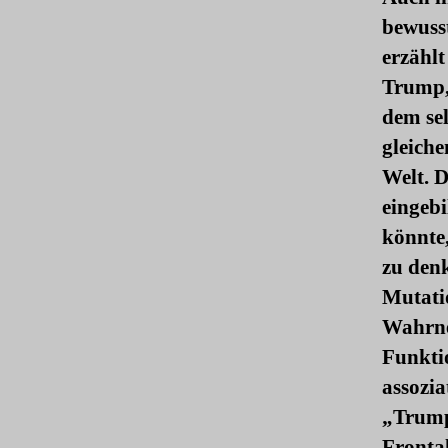
bewusst
erzählt
Trump,
dem se
gleiche
Welt. D
eingebi
könnte
zu den
Mutatio
Wahrne
Funktio
assozi
„Trump
Frontal