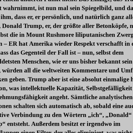
 wahrnimmt, ist nun mal sein Spiegelbild, und d
 ihm, dass er, er persönlich, und natürlich ganz alle
 Donald Trump, er, der größte aller Betonköpfe, 
lbst die in Mount Rushmore liliputanischen Zwer
n – ER hat Amerika wieder Respekt verschafft in 
ass das Gegenteil der Fall ist – nun, selbst dem
ldetsten Menschen, wie er uns bisher bekannt sein
, würden all die weltweiten Kommentare und Um
ken geben. Trump aber ist eine absolut einmalige
n, was intellektuelle Kapazität, Selbstgefälligkei
hmungsfähigkeit angeht. Sämtliche analytischen
nen schalten sich automatisch ab, sobald eine au
ative Verbindung zu den Wörtern „ich“, „Donald“
“ entsteht. Außerdem besitzt er irgendwo im
lappen einen Filter, der alles eliminiert, was nicht