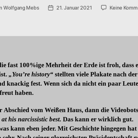
on
Wolfgang Mebs
21. Januar 2021
Keine Komm
agsautor
Beitragsdatum
ie fast 100%ige Mehrheit der Erde ist froh, dass e
ist.
„You’re history“
stellten viele Plakate nach de
d knackig fest. Wenn sich da nicht ein paar Leute
freut haben.
er Abschied vom Weißen Haus, dann die Videobots
at his narcissistic best.
Das kann er wirklich gut.
as kann eben jeder. Mit Geschichte hingegen hat 
o sehr. Nach seiner glorreichsten Präsidentschaft ge