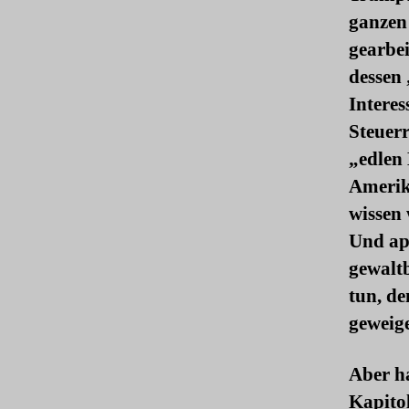
ganzen
gearbei
dessen
Interes
Steuerr
„edlen
Amerik
wissen
Und ap
gewaltb
tun, de
geweige
Aber ha
Kapitol