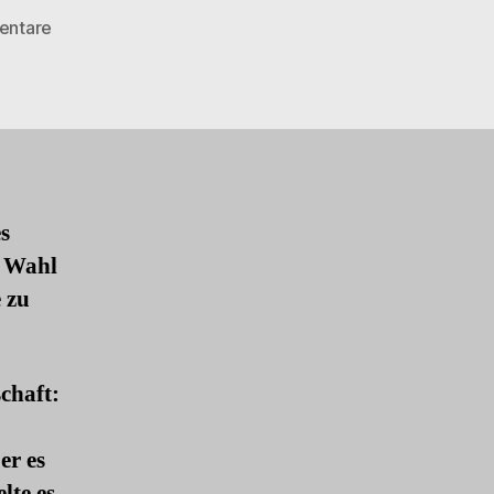
zu
entare
Trumps
Nicht-
Abschiedsreden
s
r Wahl
 zu
chaft:
er es
lte es