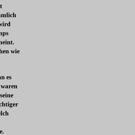
t
ämlich
wird
mps
eint.
hen wie
nn es
r waren
seine
chtiger
lch
e.