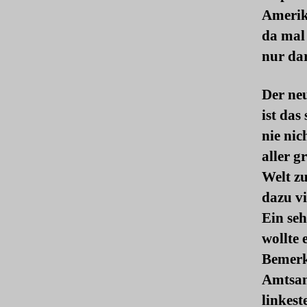
Amerika
da mal
nur da
Der ne
ist das
nie nic
aller g
Welt zu
dazu vi
Ein se
wollte 
Bemerk
Amtsan
linkes