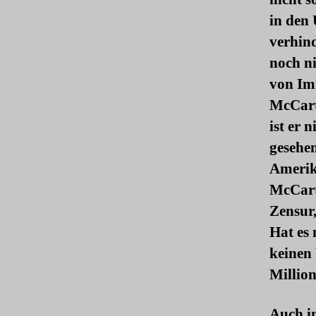
in den 
verhind
noch ni
von Im
McCart
ist er 
gesehen
Amerika
McCart
Zensur,
Hat es 
keinen 
Million
Auch i