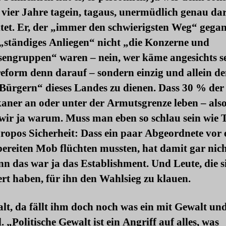
 vier Jahre tagein, tagaus, unermüdlich genau da
tet. Er, der „immer den schwierigsten Weg“ gegan
 „ständiges Anliegen“ nicht „die Konzerne und
sengruppen“ waren – nein, wer käme angesichts s
eform denn darauf – sondern einzig und allein d
 Bürgern“ dieses Landes zu dienen. Dass 30 % der
aner an oder unter der Armutsgrenze leben – also
 wir ja warum. Muss man eben so schlau sein wie
ropos Sicherheit:
Dass ein paar Abgeordnete vor
ereiten Mob flüchten mussten, hat damit gar nich
nn das war ja das Establishment. Und Leute, die s
rt haben, für ihn den Wahlsieg zu klauen.
lt, da fällt ihm doch noch was ein mit Gewalt u
. „Politische Gewalt ist ein Angriff auf alles, was