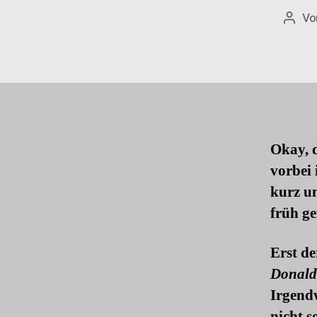
V
Beitr
Okay, d
vorbei 
kurz un
früh ge
Erst d
Donald 
Irgendw
nicht s