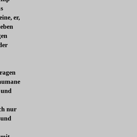
as
ine, er,
neben
gen
der
fragen
 humane
t und
ch nur
 und
 mit