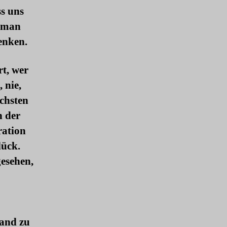
ss uns
n man
enken.
t, wer
 nie,
ichsten
n der
ration
lück.
esehen,
and zu