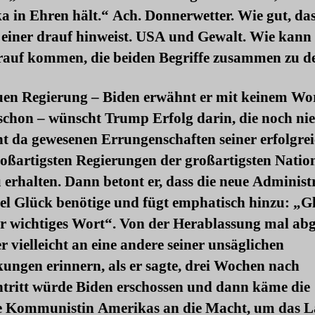
 in Ehren hält.“ Ach. Donnerwetter. Wie gut, da
 einer drauf hinweist. USA und Gewalt. Wie kan
rauf kommen, die beiden Begriffe zusammen zu d
uen Regierung – Biden erwähnt er mit keinem Wor
 schon – wünscht Trump Erfolg darin, die noch nie,
ht da gewesenen Errungenschaften seiner erfolgre
roßartigsten Regierungen der großartigsten Natio
 erhalten. Dann betont er, dass die neue Administ
el Glück benötige und fügt emphatisch hinzu: „G
hr wichtiges Wort“. Von der Herablassung mal abg
er vielleicht an eine andere seiner unsäglichen
ungen erinnern, als er sagte, drei Wochen nach
tritt würde Biden erschossen und dann käme die
te Kommunistin Amerikas an die Macht, um das L