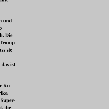
hn und
b
h. Die
b Trump
ss sie
das ist
er Ku
rika
 Super-
t, die