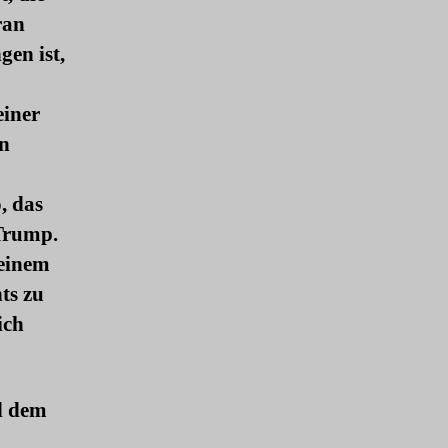
ran
gen ist,
einer
en
, das
 Trump.
 einem
ts zu
ich
nd dem