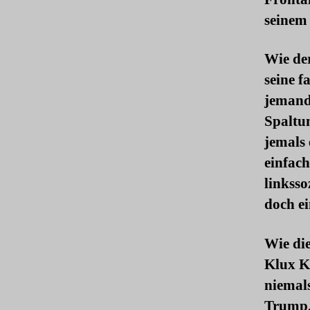
seinem 
Wie de
seine f
jemand 
Spaltu
jemals 
einfach
linksso
doch ei
Wie di
Klux K
niemal
Trump. 