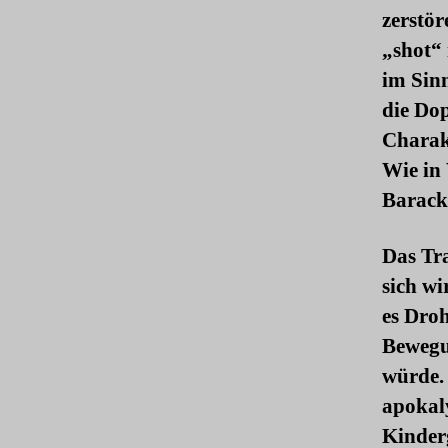
zerstö
„shot“ 
im Sin
die Do
Charak
Wie in
Barac
Das Tra
sich wi
es Droh
Bewegu
würde.
apokaly
Kinderg