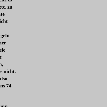
tc. zu
hte
icht
ngeht
her
ele
r
n,
s nicht.
also
ens 74
rump