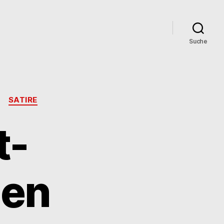
Suche
SATIRE
t-
den