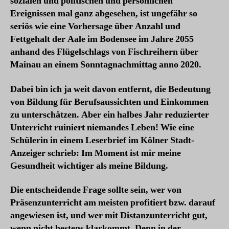
sozialen und politischen und persönlichen
Ereignissen mal ganz abgesehen, ist ungefähr so
seriös wie eine Vorhersage über Anzahl und
Fettgehalt der Aale im Bodensee im Jahre 2055
anhand des Flügelschlags von Fischreihern über
Mainau an einem Sonntagnachmittag anno 2020.
Dabei bin ich ja weit davon entfernt, die Bedeutung
von Bildung für Berufsaussichten und Einkommen
zu unterschätzen. Aber ein halbes Jahr reduzierter
Unterricht ruiniert niemandes Leben!
Wie eine
Schülerin in einem Leserbrief im Kölner Stadt-
Anzeiger schrieb: Im Moment ist mir meine
Gesundheit wichtiger als meine Bildung.
Die entscheidende Frage sollte sein, wer von
Präsenzunterricht am meisten profitiert bzw. darauf
angewiesen ist, und wer mit Distanzunterricht gut,
wenn nicht bestens klarkommt. Denn in der