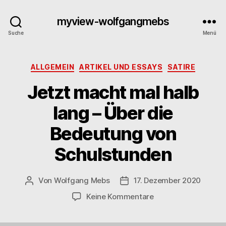
myview-wolfgangmebs
Suche
Menü
Kategorien
ALLGEMEIN
ARTIKEL UND ESSAYS
SATIRE
Jetzt macht mal halb
lang – Über die
Bedeutung von
Schulstunden
Von
Wolfgang Mebs
17. Dezember 2020
Beitragsautor
Beitragsdatum
zu
Keine Kommentare
Jetzt
macht