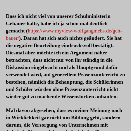
mal
halb
lang
Dass ich nicht viel von unserer Schulministerin
–
Gebauer halte, habe ich ja schon mal deutlich
Über
gemacht (
https://www.myview-wolfgangmebs.de/geh-
die
bauer/
). Daran hat sich auch nichts geändert. Sie hat
Bedeutung
die negative Beurteilung eindrucksvoll bestätigt.
von
Diesmal aber möchte ich ein Argument näher
Schulstunden
betrachten, dass nicht nur von ihr ständig in die
Diskussion eingebracht und als Hauptgrund dafür
verwendet wird, auf generellem Präsenzunterricht zu
bestehen, nämlich die Behauptung, die Schülerinnen
und Schüler würden ohne Präsenzunterricht nicht
wieder gut zu machende Wissenslücken anhäufen.
Mal davon abgesehen, dass es meiner Meinung nach
in Wirklichkeit gar nicht um Bildung geht, sondern
darum, die Versorgung von Unternehmen mit