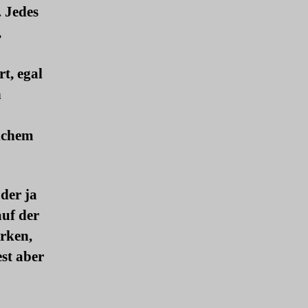
. Jedes
,
t, egal
n
lichem
der ja
auf der
irken,
st aber