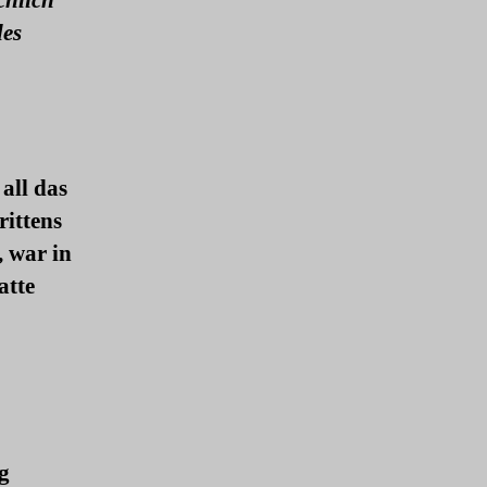
chlich
les
 all das
rittens
, war in
atte
g