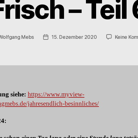
Frisch – Teil 
Wolfgang Mebs
15. Dezember 2020
Keine Ko
sautor
Beitragsdatum
ung siehe:
https://www.myview-
gmebs.de/jahresendlich-besinnliches/
24: