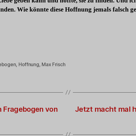
iebe geben kann und hoffte, sie zu finden. Und ic
unden. Wie könnte diese Hoffnung jemals falsch g
ebogen
,
Hoffnung
,
Max Frisch
rter
n Fragebogen von
Jetzt macht mal h