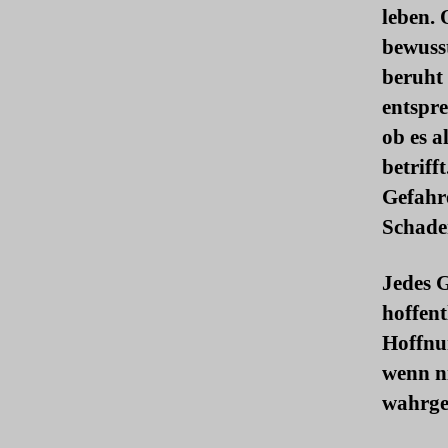
leben. 
bewuss
beruht 
entspr
ob es a
betriff
Gefahr
Schade
Jedes 
hoffent
Hoffnun
wenn n
wahrge