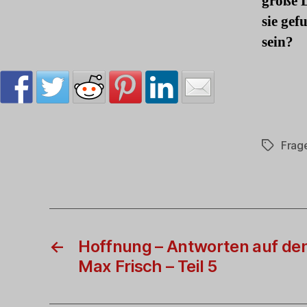
große L
sie gef
sein?
Frag
Schlagwö
←
Hoffnung – Antworten auf de
Max Frisch – Teil 5