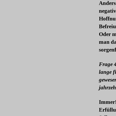
Anders 
negativ
Hoffnun
Befreiu
Oder m
man da
sorgenf
Frage 4
lange f
gewesen
jahrze
Immer! 
Erfüllu