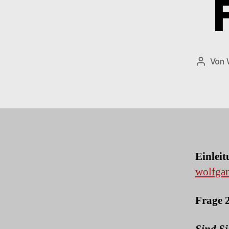
Von
Beitrag
Einleit
wolfgan
Frage 