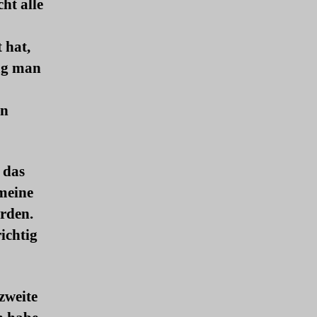
ht alle
 hat,
mag man
on
s das
meine
erden.
ichtig
zweite