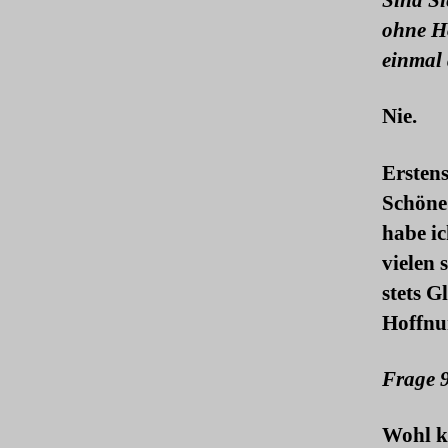
Sind Si
ohne Ho
einmal 
Nie.
Erstens
Schöne 
habe ic
vielen 
stets G
Hoffnu
Frage 
Wohl k