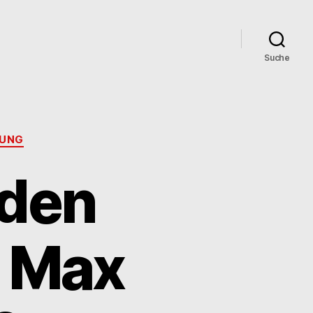
Suche
NUNG
 den
 Max