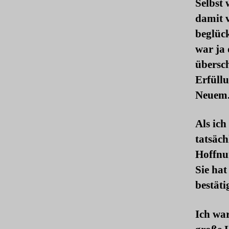
Selbst 
damit 
beglück
war ja 
übersch
Erfüllu
Neuem
Als ich
tatsäc
Hoffnun
Sie hat
bestäti
Ich wa