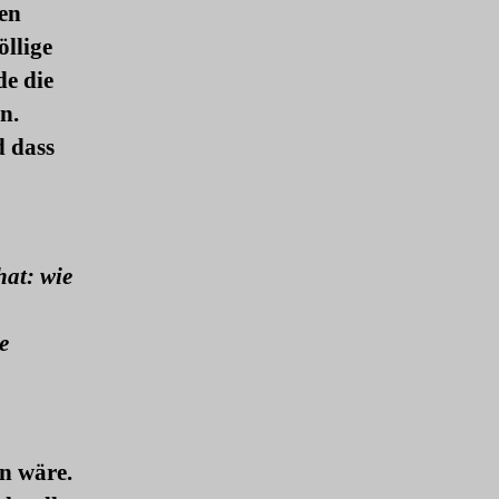
ken
öllige
de die
n.
d dass
hat: wie
e
en wäre.