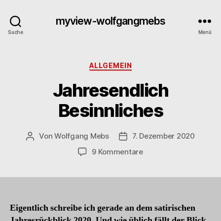
myview-wolfgangmebs
Suche
Menü
Kategorien
ALLGEMEIN
Jahresendlich
Besinnliches
Von
Wolfgang Mebs
7. Dezember 2020
Beitragsautor
Beitragsdatum
zu
9 Kommentare
Jahresendlich
Besinnliches
Eigentlich schreibe ich gerade an dem satirischen
Jahresrückblick 2020. Und wie üblich fällt der Blick