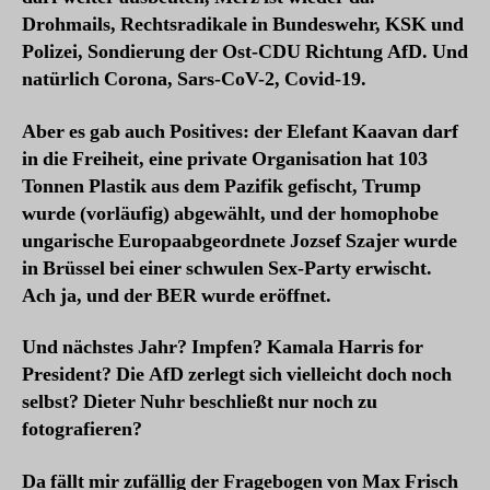
Drohmails, Rechtsradikale in Bundeswehr, KSK und
Polizei, Sondierung der Ost-CDU Richtung AfD. Und
natürlich Corona, Sars-CoV-2, Covid-19.
Aber es gab auch Positives: der Elefant Kaavan darf
in die Freiheit, eine private Organisation hat 103
Tonnen Plastik aus dem Pazifik gefischt, Trump
wurde (vorläufig) abgewählt, und der homophobe
ungarische Europaabgeordnete Jozsef Szajer wurde
in Brüssel bei einer schwulen Sex-Party erwischt.
Ach ja, und der BER wurde eröffnet.
Und nächstes Jahr? Impfen? Kamala Harris for
President? Die AfD zerlegt sich vielleicht doch noch
selbst? Dieter Nuhr beschließt nur noch zu
fotografieren?
Da fällt mir zufällig der Fragebogen von Max Frisch