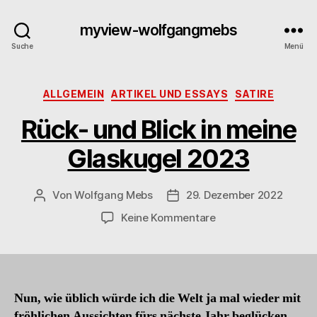
myview-wolfgangmebs
Suche
Menü
Kategorien
ALLGEMEIN
ARTIKEL UND ESSAYS
SATIRE
Rück- und Blick in meine
Glaskugel 2023
Von
Wolfgang Mebs
29. Dezember 2022
Beitragsautor
Beitragsdatum
zu
Keine Kommentare
R
ü
c
k
-
Nun, wie üblich würde ich die Welt ja mal wieder mit
u
fröhlichen Aussichten fürs nächste Jahr beglücken,