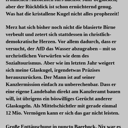
n
aber der Rückblick ist schon ernüchternd genug.
d
Was hat die kristallene Kugel nicht alles prophezeit!
B
l
Merz hat sich bisher noch nicht die blasierte Birne
i
verbeult und zetert sich stattdessen in christlich-
c
demokratische Herzen. Vor allem dadurch, dass er
k
i
versucht, der AfD das Wasser abzugraben – mit so
n
urchristlichen Vorwürfen wie dem des
m
Sozialtourismus. Aber wie im letzten Jahr weigert
e
sich meine Glaskugel, irgendetwas Präzises
i
herauszurücken. Der Mann ist auf seiner
n
Kanzlermission einfach zu unberechenbar. Dass er
e
eine eigene Landebahn direkt am Kanzleramt bauen
G
l
will, ist übrigens ein böswilliges Gerücht anderer
a
Glaskugeln. Als Mittelschichtler mit gerade einmal
s
12 Mio. Vermögen kann er sich das gar nicht leisten.
k
u
Große Enttäuschung in puncto Baerbock. Nix war es