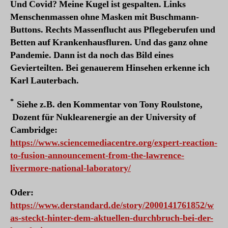
Und Covid? Meine Kugel ist gespalten. Links
Menschenmassen ohne Masken mit Buschmann-
Buttons. Rechts Massenflucht aus Pflegeberufen und
Betten auf Krankenhausfluren. Und das ganz ohne
Pandemie. Dann ist da noch das Bild eines
Gevierteilten. Bei genauerem Hinsehen erkenne ich
Karl Lauterbach.
*
Siehe z.B. den Kommentar von Tony Roulstone,
Dozent für Nuklearenergie an der University of
Cambridge:
https://www.sciencemediacentre.org/expert-reaction-
to-fusion-announcement-from-the-lawrence-
livermore-national-laboratory/
Oder:
https://www.derstandard.de/story/2000141761852/w
as-steckt-hinter-dem-aktuellen-durchbruch-bei-der-