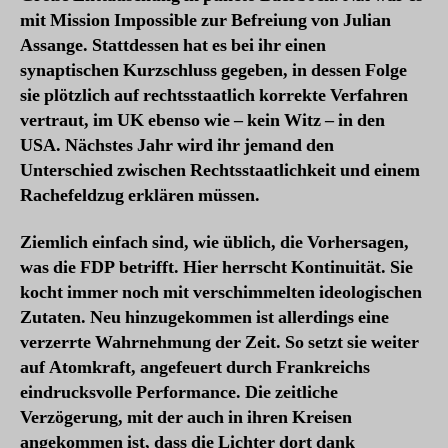
g
mit Mission Impossible zur Befreiung von Julian
e
Assange. Stattdessen hat es bei ihr einen
l
synaptischen Kurzschluss gegeben, in dessen Folge
2
0
sie plötzlich auf rechtsstaatlich korrekte Verfahren
2
vertraut, im UK ebenso wie – kein Witz – in den
3
USA. Nächstes Jahr wird ihr jemand den
Unterschied zwischen Rechtsstaatlichkeit und einem
Rachefeldzug erklären müssen.
Ziemlich einfach sind, wie üblich, die Vorhersagen,
was die FDP betrifft. Hier herrscht Kontinuität. Sie
kocht immer noch mit verschimmelten ideologischen
Zutaten. Neu hinzugekommen ist allerdings eine
verzerrte Wahrnehmung der Zeit. So setzt sie weiter
auf Atomkraft, angefeuert durch Frankreichs
eindrucksvolle Performance. Die zeitliche
Verzögerung, mit der auch in ihren Kreisen
angekommen ist, dass die Lichter dort dank