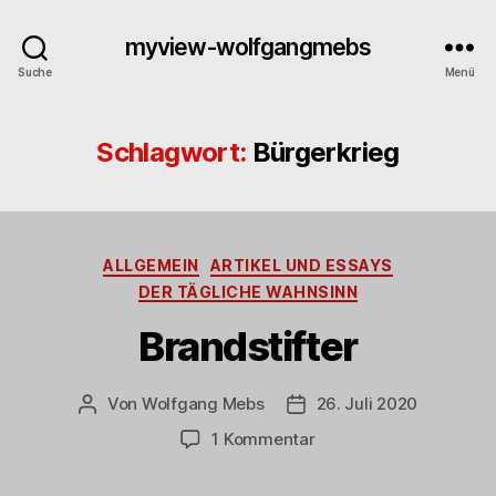
myview-wolfgangmebs
Suche
Menü
Schlagwort:
Bürgerkrieg
Kategorien
ALLGEMEIN
ARTIKEL UND ESSAYS
DER TÄGLICHE WAHNSINN
Brandstifter
Von
Wolfgang Mebs
26. Juli 2020
Beitragsautor
Beitragsdatum
zu
1 Kommentar
Brandstifter