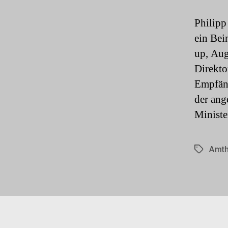
Philipp
ein Bei
up, Aug
Direkto
Empfäng
der an
Ministe
Amth
Schlagwö