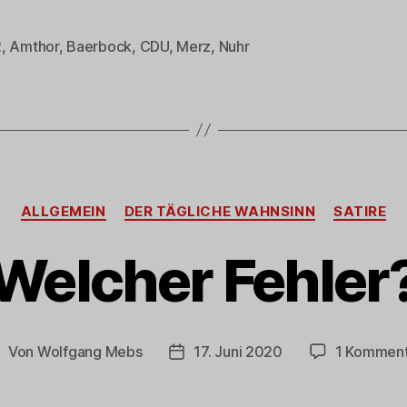
2
,
Amthor
,
Baerbock
,
CDU
,
Merz
,
Nuhr
rter
Kategorien
ALLGEMEIN
DER TÄGLICHE WAHNSINN
SATIRE
Welcher Fehler
Von
Wolfgang Mebs
17. Juni 2020
1 Komment
eitragsautor
Beitragsdatum