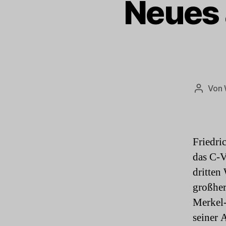
Neues 
Von
Beitrag
Friedri
das C-V
dritten
großher
Merkel-
seiner 