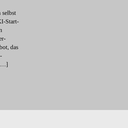
 selbst
I-Start-
n
er-
ot, das
-
[…]