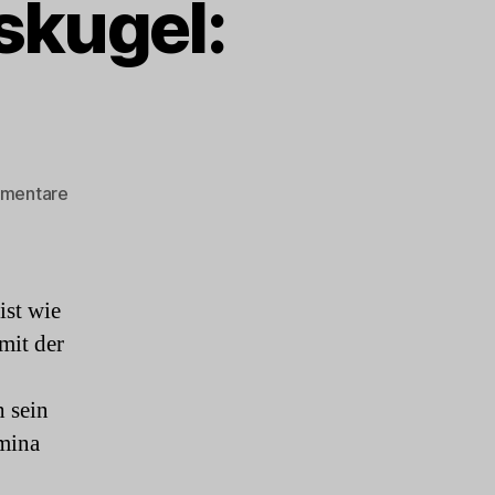
skugel:
zu
mmentare
Neues
aus
meiner
Glaskugel:
ist wie
2022
mit der
 sein
mina