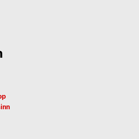
n
op
inn