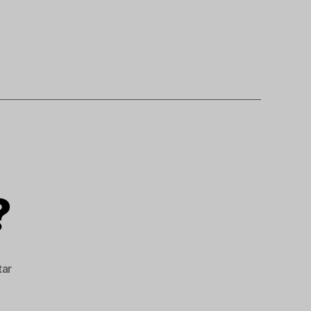
?
zu
ar
Welcher
Fehler?