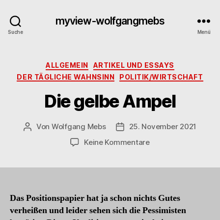
myview-wolfgangmebs
Suche
Menü
Kategorien
ALLGEMEIN
ARTIKEL UND ESSAYS
DER TÄGLICHE WAHNSINN
POLITIK/WIRTSCHAFT
Die gelbe Ampel
Von
Wolfgang Mebs
25. November 2021
Beitragsautor
Beitragsdatum
zu
Keine Kommentare
Die
gelbe
Ampel
Das Positionspapier hat ja schon nichts Gutes
verheißen und leider sehen sich die Pessimisten